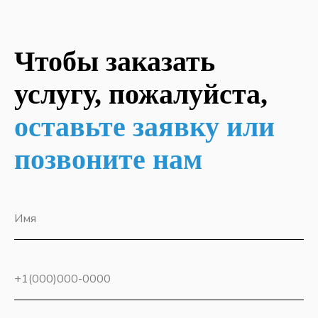
Чтобы заказать
ОСТАВИТЬ ЗАЯВКУ
услугу, пожалуйста,
ИНФОРМАЦИЯ
оставьте заявку или
О
компании
Политика обработки персональных
позвоните нам
данных
Контактная информация
Специальная оценка условия труда
Имя
КЛИЕНТАМ
Услуги прозводственного центра
+1(000)000-0000
Услуги инжинирингого центра