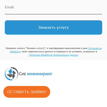
Реализованные проекты
Email
КОНТАКТЫ
г. Красноярск, ул. 60 лет октября, 172
Заказать услугу
ИНН /КПП 2465133134 /246501001
ОГРН 1152468047412
Нажимая кнопку "Заказать услугу", я подтверждаю ознакомление и даю
Согласие на
+7 (391) 258-55-33
обработк
у
моих персональных данных в порядке и на условиях, указанных в
Политике обработки персональных данных
© ООО «СИБ ИНЖИНИРИНГ», 2025