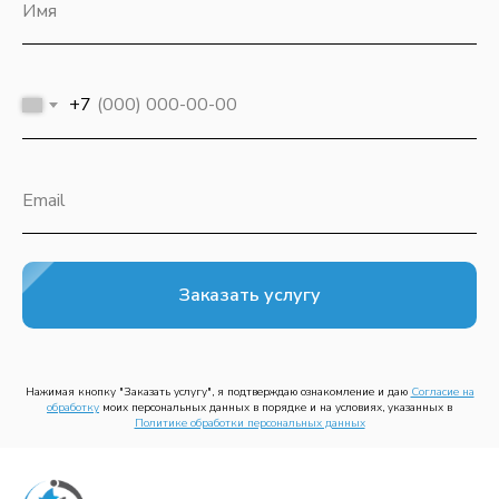
Имя
ИНФОРМАЦИЯ
О
+7
компании
Политика обработки персональных
данных
Email
Контактная информация
Специальная оценка условия труда
КЛИЕНТАМ
Заказать услугу
Услуги прозводственного центра
Услуги инжинирингого центра
Нажимая кнопку "Заказать услугу", я подтверждаю ознакомление и даю
Согласие на
Реализованные проекты
обработк
у
моих персональных данных в порядке и на условиях, указанных в
Политике обработки персональных данных
КОНТАКТЫ