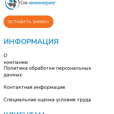
г. Красноярск, ул. 60 лет октября, 172
ИНН /КПП 2465133134 /246501001
ОГРН 1152468047412
+7 (391) 258-55-33
© ООО «СИБ ИНЖИНИРИНГ», 2025