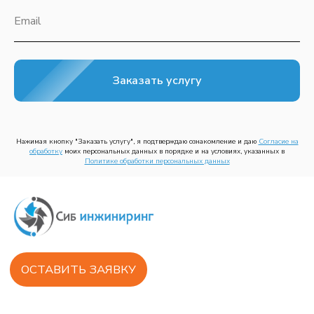
Реализованные проекты
Email
КОНТАКТЫ
г. Красноярск, ул. 60 лет октября, 172
Заказать услугу
ИНН /КПП 2465133134 /246501001
ОГРН 1152468047412
Нажимая кнопку "Заказать услугу", я подтверждаю ознакомление и даю
Согласие на
+7 (391) 258-55-33
обработк
у
моих персональных данных в порядке и на условиях, указанных в
Политике обработки персональных данных
© ООО «СИБ ИНЖИНИРИНГ», 2025