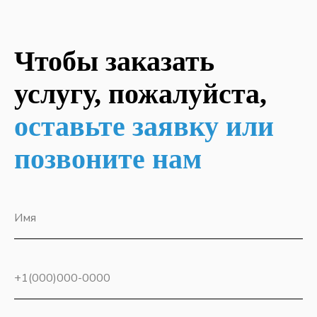
Чтобы заказать
ОСТАВИТЬ ЗАЯВКУ
услугу, пожалуйста,
ИНФОРМАЦИЯ
оставьте заявку или
О
компании
Политика обработки персональных
позвоните нам
данных
Контактная информация
Специальная оценка условия труда
Имя
КЛИЕНТАМ
Услуги прозводственного центра
+1(000)000-0000
Услуги инжинирингого центра